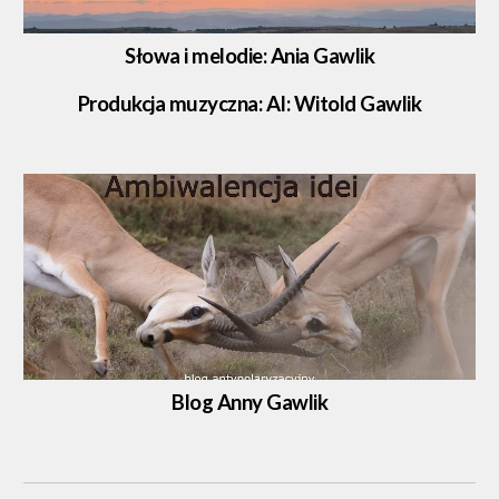
Słowa i melodie:
Ania Gawlik
Produkcja m
uzy
czna
: AI
: Witold Gawlik
Blog
Anny Gawlik